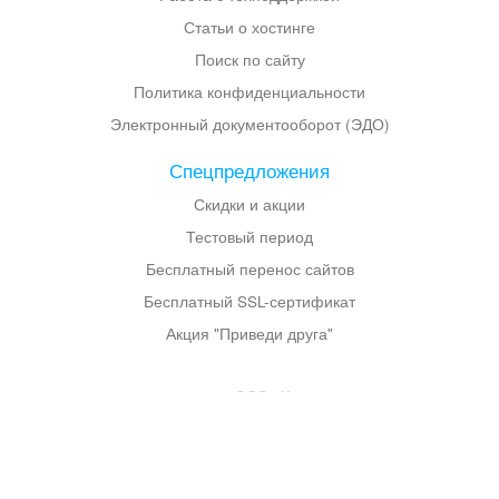
Статьи о хостинге
Поиск по сайту
Политика конфиденциальности
Электронный документооборот (ЭДО)
Спецпредложения
Скидки и акции
Тестовый период
Бесплатный перенос сайтов
Бесплатный SSL-сертификат
Акция "Приведи друга"
© 2003–
2026
ООО «Хостланд»
Лицензия Роскомнадзор №137694 выдана Федеральной службой по
надзору в сфере связи, информационных технологий и массовых
коммуникаций