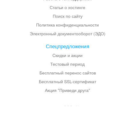
Статьи о хостинге
Поиск по сайту
Политика конфиденциальности
Электронный документооборот (ЭДО)
Спецпредложения
Скидки и акции
Тестовый период
Бесплатный перенос сайтов
Бесплатный SSL-сертификат
Акция "Приведи друга"
© 2003–
2026
ООО «Хостланд»
Лицензия Роскомнадзор №137694 выдана Федеральной службой по
надзору в сфере связи, информационных технологий и массовых
коммуникаций