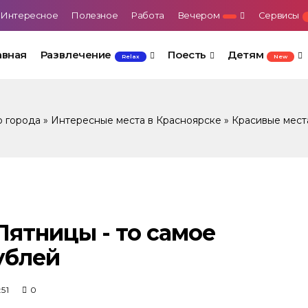
Интересное
Полезное
Работа
Вечером
Сервисы
авная
Развлечение
Поесть
Детям
Relax
New
о города
»
Интересные места в Красноярске
»
Красивые мест
Пятницы - то самое
ублей
51
0