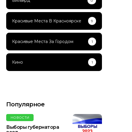
Бильярд
0
Красивые Места В Красноярске
9
Красивые Места За Городом
1
Кино
1
Популярное
НОВОСТИ
Выборы губернатора