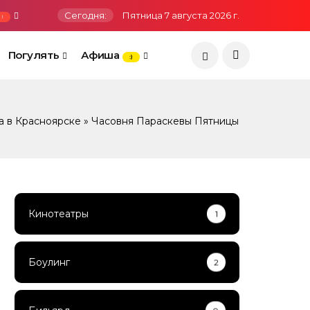
Сегодня:
Пятница 7 августа 2026 г.
!
Погулять
Афиша
:)
а в Красноярске
» Часовня Параскевы Пятницы
Кинотеатры
1
Боулинг
2