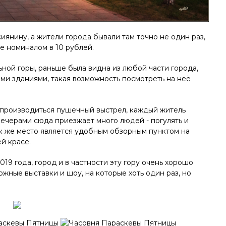
янину, а жители города бывали там точно не один раз,
е номиналом в 10 рублей.
ной горы, раньше была видна из любой части города,
ими зданиями, такая возможность посмотреть на неё
 производиться пушечный выстрел, каждый житель
 вечерами сюда приезжает много людей - погулять и
ак же место является удобным обзорным пунктом на
й красе.
19 года, город и в частности эту гору очень хорошо
ожные выставки и шоу, на которые хоть один раз, но