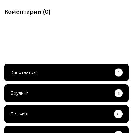
Коментарии (0)
Кинотеатры
1
Боулинг
2
Бильярд
0