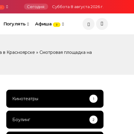
Сегодня:
Суббота 8 августа 2026 г.
!
Погулять
Афиша
:)
а в Красноярске
» Смотровая площадка на
Кинотеатры
1
Боулинг
2