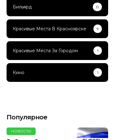
Бильярд
0
Красивые Места В Красноярске
9
Красивые Места За Городом
1
Кино
1
Популярное
НОВОСТИ