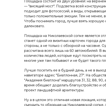
Площадка состоит из двух уровней: на верхне
— "висящий мост". Подсветка всей конструкции
подходит для фотосессий, а виды, открывающи
только положительные эмоции. Тем не менее, 
ДЕТСКИЕ ЦЕНТРЫ В КР
Чтобы поснимать город, лучше взять хорошую к
далековато.
Площадка на Николаевской сопке является отл
станет одной из визитных карточек города для
стороны, а не только с обзорной на часовне. 
рассчитана всего лишь на 60 автомобилей. В 
количества людей, которые едут посмотреть на
многие уже там побывают и не будет такого пл
Лучше посетить ее в будний день, а не в выхо
навигаторе адрес "Биатлонная, 27". На общес
"Академия биатлона" маршрутов 31, 32, 88, 90,
время обещают доделать благоустройство и об
Парк чудес Г
проект ландшафтной архитектуры.
Ну а в целом это отличная новая локация, кото
съездить то обзорная на Николаевской сопке, э