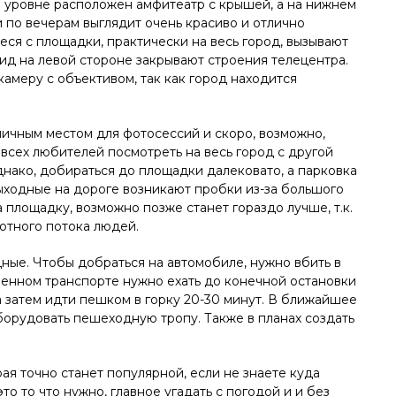
м уровне расположен амфитеатр с крышей, а на нижнем
 по вечерам выглядит очень красиво и отлично
еся с площадки, практически на весь город, вызывают
вид на левой стороне закрывают строения телецентра.
АСНОЯРСКЕ
РЕСТОРАНЫ В КРАСНОЯРСКЕ
амеру с объективом, так как город находится
ичным местом для фотосессий и скоро, возможно,
 всех любителей посмотреть на весь город с другой
Однако, добираться до площадки далековато, а парковка
выходные на дороге возникают пробки из-за большого
 площадку, возможно позже станет гораздо лучше, т.к.
отного потока людей.
дные. Чтобы добраться на автомобиле, нужно вбить в
твенном транспорте нужно ехать до конечной остановки
 а затем идти пешком в горку 20-30 минут. В ближайшее
орудовать пешеходную тропу. Также в планах создать
алилео
Ресторан Чешуя
рая точно станет популярной, если не знаете куда
то то что нужно, главное угадать с погодой и и без