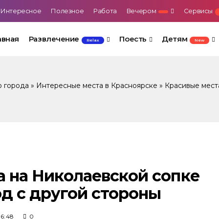
Интересное
Полезное
Работа
Вечером
Сервисы
авная
Развлечение
Поесть
Детям
Relax
New
о города
»
Интересные места в Красноярске
»
Красивые мест
 на Николаевской сопке
од с другой стороны
06:48
0